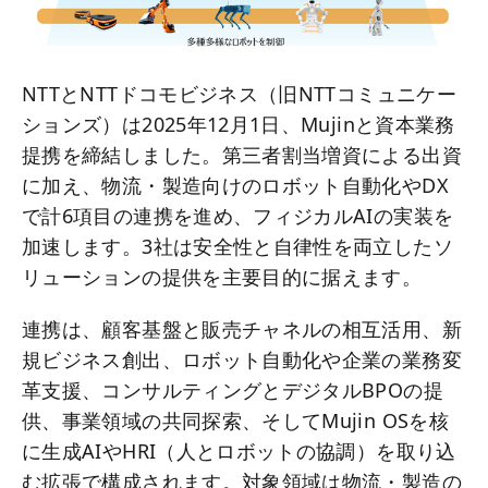
NTTとNTTドコモビジネス（旧NTTコミュニケー
ションズ）は2025年12月1日、Mujinと資本業務
提携を締結しました。第三者割当増資による出資
に加え、物流・製造向けのロボット自動化やDX
で計6項目の連携を進め、フィジカルAIの実装を
加速します。3社は安全性と自律性を両立したソ
リューションの提供を主要目的に据えます。
連携は、顧客基盤と販売チャネルの相互活用、新
規ビジネス創出、ロボット自動化や企業の業務変
革支援、コンサルティングとデジタルBPOの提
供、事業領域の共同探索、そしてMujin OSを核
に生成AIやHRI（人とロボットの協調）を取り込
む拡張で構成されます。対象領域は物流・製造の