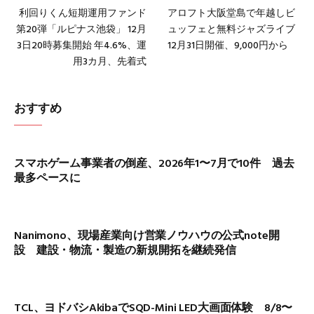
利回りくん短期運用ファンド
アロフト大阪堂島で年越しビ
第20弾「ルピナス池袋」 12月
ュッフェと無料ジャズライブ
3日20時募集開始 年4.6%、運
12月31日開催、9,000円から
用3カ月、先着式
おすすめ
スマホゲーム事業者の倒産、2026年1〜7月で10件 過去
最多ペースに
Nanimono、現場産業向け営業ノウハウの公式note開
設 建設・物流・製造の新規開拓を継続発信
TCL、ヨドバシAkibaでSQD-Mini LED大画面体験 8/8〜