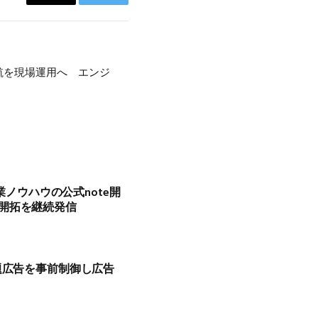
Copy
Twitter
Link
航を現場運用へ エンジ
業ノウハウの公式note開
開拓を継続発信
rで問題広告を事前制御し広告