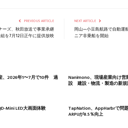
PREVIOUS ARTICLE
NEXT ARTICLE
ナーズ、秋田放送で事業承継
岡山—小豆島航路で自動運
番組を7月12日正午に提供放映
ニア非乗船を開始
2026年1〜7月で10件 過
Nanimono、現場産業向け営
設 建設・物流・製造の新規
QD-Mini LED大画面体験
TapNation、AppHarb
ARPUが8.5％向上