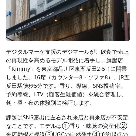
デジタルマーケ支援のデジマールが、飲食で売上
の再現性を高めるモデル開発に着手し、旗艦店
「Kimmy」を東京都品川区東五反田2-5-1に開業
しました。16席（カウンター8・ソファ8）、JR五
反田駅徒歩5分です。香り、導線、SNS投稿率、
予約導線、LTV（顧客生涯価値）を統合管理し、
朝・昼・夜の体験別に検証します。
課題はSNS露出に左右され来店と再来店が不安定
なことです。モデルは①香り・味覚の資産化②
来店動機と導線③UGCの自然発生④予約起点の