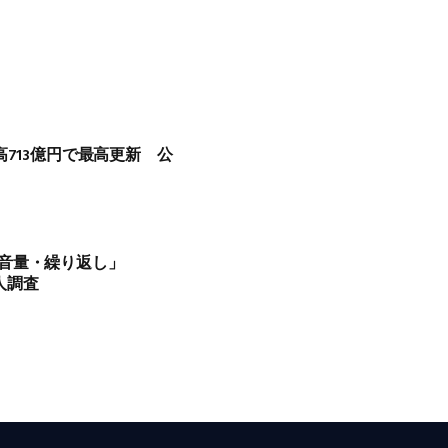
高713億円で最高更新 公
音量・繰り返し」
0人調査