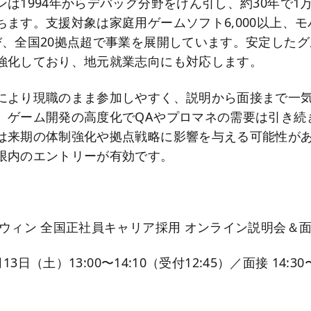
は1994年からデバッグ分野をけん引し、約30年で1万6
ちます。支援対象は家庭用ゲームソフト6,000以上、
び、全国20拠点超で事業を展開しています。安定した
強化しており、地元就業志向にも対応します。
により現職のまま参加しやすく、説明から面接まで一
。ゲーム開発の高度化でQAやプロマネの需要は引き続
は来期の体制強化や拠点戦略に影響を与える可能性が
限内のエントリーが有効です。
】
ゥウィン 全国正社員キャリア採用 オンライン説明会＆
月13日（土）13:00〜14:10（受付12:45）／面接 14:3