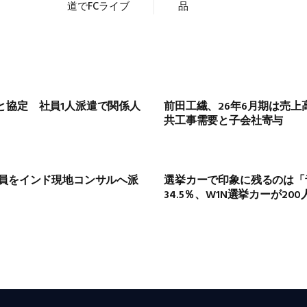
道でFCライブ
品
と協定 社員1人派遣で関係人
前田工繊、26年6月期は売上
共工事需要と子会社寄与
行員をインド現地コンサルへ派
選挙カーで印象に残るのは「
34.5％、W1N選挙カーが20