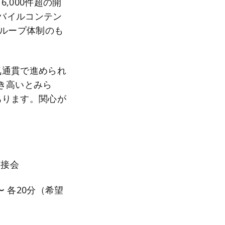
,000件超の開
モバイルコンテン
グループ体制のも
気通貫で進められ
き高いとみら
あります。関心が
面接会
0〜 各20分（希望