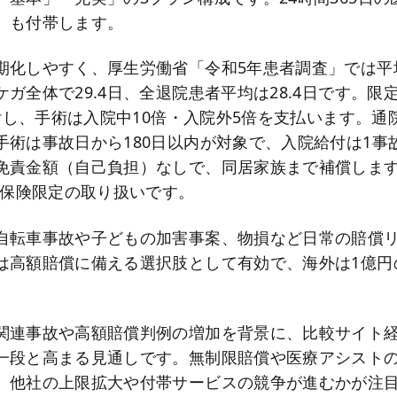
）も付帯します。
期化しやすく、厚生労働省「令和5年患者調査」では平均
ガ全体で29.4日、全退院患者平均は28.4日です。限
給付し、手術は入院中10倍・入院外5倍を支払います。通
手術は事故日から180日以内が対象で、入院給付は1事故
免責金額（自己負担）なしで、同居家族まで補償しま
m保険限定の取り扱いです。
自転車事故や子どもの加害事案、物損など日常の賠償
は高額賠償に備える選択肢として有効で、海外は1億円
関連事故や高額賠償判例の増加を背景に、比較サイト
一段と高まる見通しです。無制限賠償や医療アシスト
、他社の上限拡大や付帯サービスの競争が進むかが注