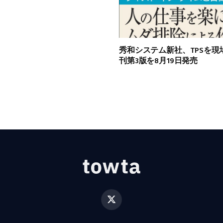
秀和システム新社、TPSを
刊第3版を8月19日発売
X
(Twitter)