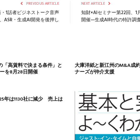
PREVIOUS ARTICLE
NEXT ARTICLE
が日本語・1話者ビジネストーク音声
知財×AIセミナー第22回、1
、ASR・生成AI開発を後押し
開催—生成AI時代の特許調
の「高賃料で決まる条件」と
大庫洋紙と新江州のM&A成
ーを8月28日開催
ナーズが仲介支援
5年は1130社に減少 売上は