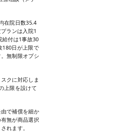
在院日数35.4
定プランは入院1
院給付は1事故30
180日が上限で
す。無制限オプシ
リスクに対応しま
の上限を設けて
経由で補償を細か
の有無が商品選択
目されます。