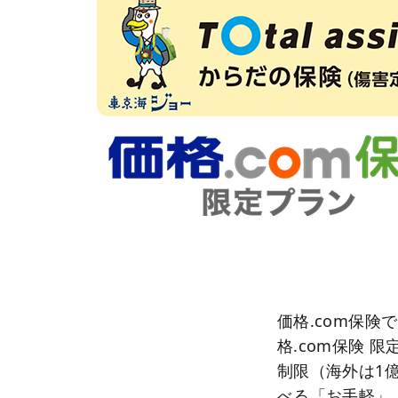
価格.com保険
格.com保険
制限（海外は1
べる「お手軽」