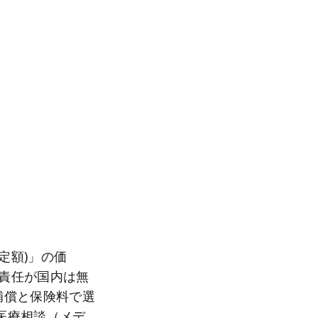
定額)」の価
償責任が国内は無
補償と保険料で選
の医療相談（メデ