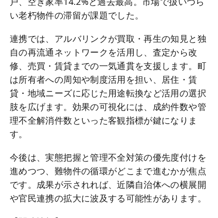
戸、空き家率14.2%と過去最高。市場で扱いづら
い老朽物件の滞留が課題でした。
連携では、アルバリンクが買取・再生の知見と独
自の再流通ネットワークを活用し、査定から改
修、売買・賃貸までの一気通貫を支援します。町
は所有者への周知や制度活用を担い、居住・賃
貸・地域ニーズに応じた用途転換など活用の選択
肢を広げます。効果の可視化には、成約件数や管
理不全解消件数といった客観指標が鍵になりま
す。
今後は、実態把握と管理不全対策の優先度付けを
進めつつ、難物件の循環がどこまで進むかが焦点
です。成果が示されれば、近隣自治体への横展開
や官民連携の拡大に波及する可能性があります。