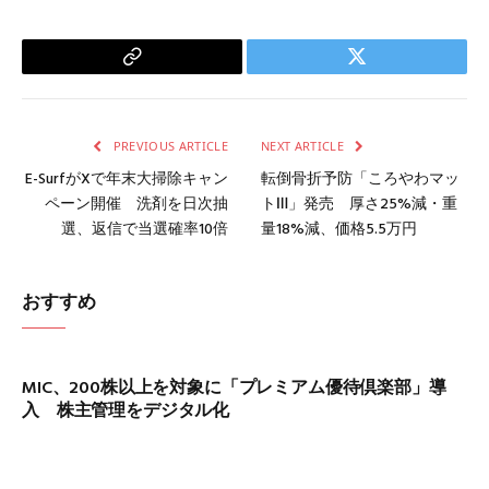
Copy
Twitter
Link
PREVIOUS ARTICLE
NEXT ARTICLE
E-SurfがXで年末大掃除キャン
転倒骨折予防「ころやわマッ
ペーン開催 洗剤を日次抽
トⅢ」発売 厚さ25%減・重
選、返信で当選確率10倍
量18%減、価格5.5万円
おすすめ
MIC、200株以上を対象に「プレミアム優待倶楽部」導
入 株主管理をデジタル化