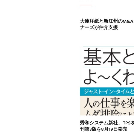
大庫洋紙と新江州のM&A
ナーズが仲介支援
秀和システム新社、TPS
刊第3版を8月19日発売