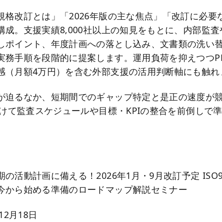
規格改訂とは」「2026年版の主な焦点」「改訂に必要
構成。支援実績8,000社以上の知見をもとに、内部監
しポイント、年度計画への落とし込み、文書類の洗い
実務手順を段階的に提案します。運用負荷を抑えつつP
感（月額4万円）を含む外部支援の活用判断軸にも触れ
が迫るなか、短期間でのギャップ特定と是正の速度が
向けて監査スケジュールや目標・KPIの整合を前倒しで
。
】
活動計画に備える！2026年1月・9月改訂予定 ISO90
今から始める準備のロードマップ解説セミナー
12月18日