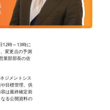
日12時～13時に
まえ、変更点の予測
営業部部長の佐
マネジメントシス
価や目標管理、供
内容は最終確定前
となる公開資料の