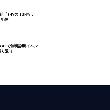
「SHYの！SHYny
生配信
MODIで無料診断イベン
振り返り