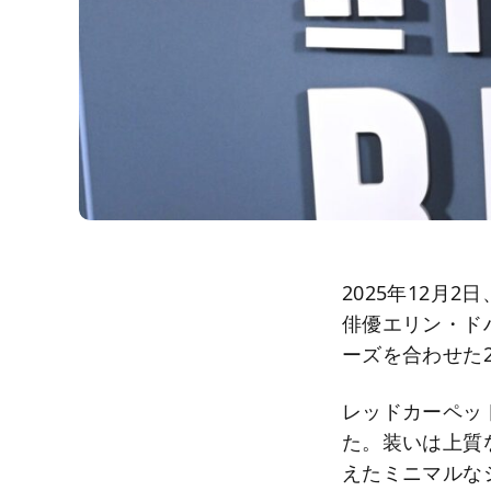
2025年12月2
俳優エリン・ド
ーズを合わせた
レッドカーペッ
た。装いは上質
えたミニマルな