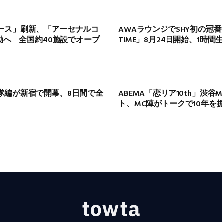
ース」刷新、「アーセナルコ
AWAラウンジでSHY初の冠番組
始動へ 全国約40施設でオープ
TIME」8月24日開始、1時間
隊編が新宿で開幕、8日間で全
ABEMA「恋リア10th」渋谷
ト、MC陣がトークで10年を