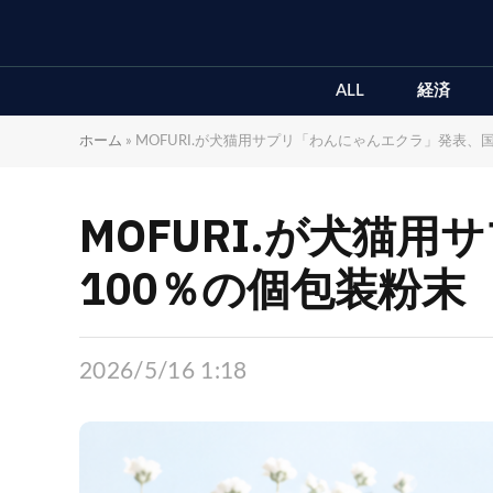
ALL
経済
ホーム
»
MOFURI.が犬猫用サプリ「わんにゃんエクラ」発表、
MOFURI.が犬猫
100％の個包装粉末
2026/5/16 1:18