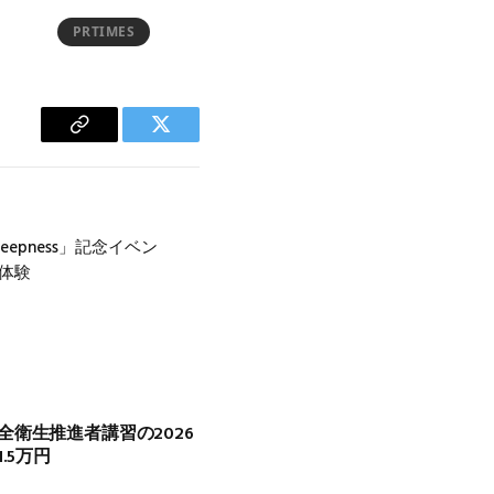
PRTIMES
Copy
Twitter
Link
eepness」記念イベン
り体験
衛生推進者講習の2026
.5万円