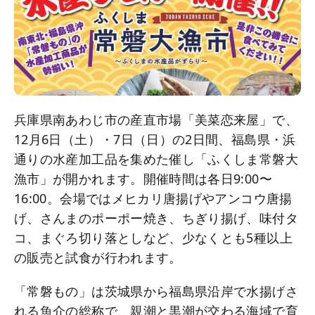
兵庫県南あわじ市の産直市場「美菜恋来屋」で、
12月6日（土）・7日（日）の2日間、福島県・浜
通りの水産加工品を集めた催し「ふくしま常磐大
漁市」が開かれます。開催時間は各日9:00〜
16:00。会場ではメヒカリ唐揚げやアンコウ唐揚
げ、さんまのポーポー焼き、ちぎり揚げ、味付タ
コ、まぐろ切り落としなど、少なくとも5種以上
の販売と試食が行われます。
「常磐もの」は茨城県から福島県沿岸で水揚げさ
れる魚介の総称で、親潮と黒潮が交わる海域で育