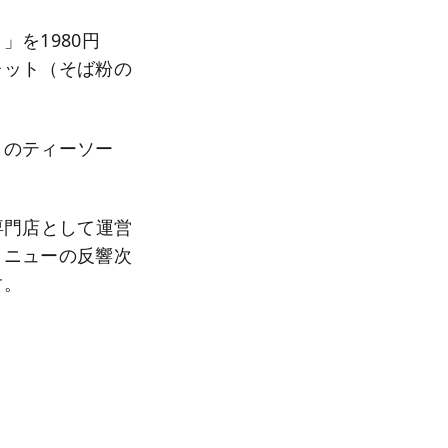
を1980円
レット（そば粉の
トのティーソー
専門店として運営
メニューの反響次
す。