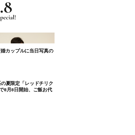
が新婚カップルに当日写真の
匹の夏限定「レッドチリク
で8月8日開始、ご飯お代