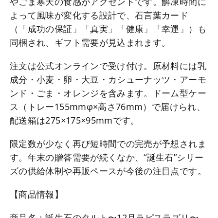
やごま寒天の食感がアクセントです。解凍時間に
よって風味が変化する設計で、石言葉カード
（「成功の保証」「真実」「健康」「幸運」）も
同梱され、ギフト需要が見込まれます。
注文は公式オンラインで受け付け。原材料には乳
成分・小麦・卵・大豆・カシューナッツ・アーモ
ンド・ごま・オレンジを含みます。ドーム型ケー
ス（トレー155mmφ×高さ76mm）で届けられ、
配送箱は275×175×95mmです。
限定数が少なく再び短時間での完売が予想されま
す。年末の贈答需要が続くなか、“誕生石”シリー
ズの供給体制や再販ペースが今後の注目点です。
【商品情報】
商品名：誕生石のタルト〜12月ラピスラズリ〜