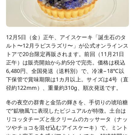
12月5日（金）正午、アイスケーキ「誕生石のタ
ルト〜12月ラピスラズリ〜」が公式オンラインス
トアで20台限定再販されます。前回（11月21日
正午）は販売開始から約5分で完売。価格は税込
6,480円、全国発送（送料別）で、冷凍−18℃以
下保管で賞味期限は1カ月以上。サイズは4号（直
径約122mm）、重量約310g、順次発送です。
冬の夜空の群青と金箔の輝きを、手切りの琥珀糖
で“鉱物風”に表現したビジュアルが特徴。土台は
リコッタチーズと生クリームのカッサータ（ナッ
ツやチョコを混ぜ込むアイスケーキ）で、ミント