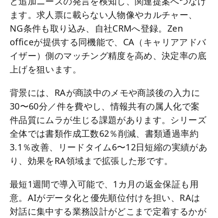
ど追加ニーズの発言を検知し、関連提案へつなげ
ます。求人票に載らない人物像やカルチャー、
NG条件も取り込み、自社CRMへ登録。Zen
officeが提供する同機能で、CA（キャリアアドバ
イザー）側のマッチング精度を高め、決定率の底
上げを狙います。
背景には、RAが商談中のメモや商談後の入力に
30〜60分／件を費やし、情報共有の属人化で案
件品質にムラが生じる課題があります。シリーズ
全体では書類作成工数62％削減、書類通過率約
3.1％改善、リードタイム6〜12日短縮の実績があ
り、効果をRA領域まで拡張した形です。
最短1週間で導入可能で、1カ月の返金保証も用
意。AIがデータ化と優先順位付けを担い、RAは
対話に集中する業務設計がどこまで定着するかが