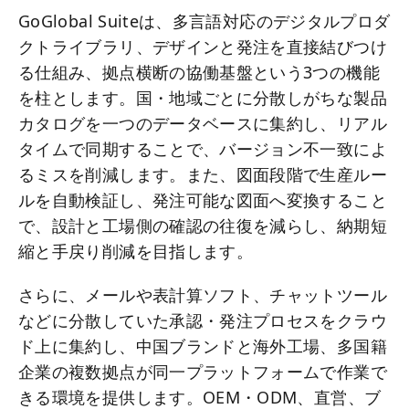
GoGlobal Suiteは、多言語対応のデジタルプロダ
クトライブラリ、デザインと発注を直接結びつけ
る仕組み、拠点横断の協働基盤という3つの機能
を柱とします。国・地域ごとに分散しがちな製品
カタログを一つのデータベースに集約し、リアル
タイムで同期することで、バージョン不一致によ
るミスを削減します。また、図面段階で生産ルー
ルを自動検証し、発注可能な図面へ変換すること
で、設計と工場側の確認の往復を減らし、納期短
縮と手戻り削減を目指します。
さらに、メールや表計算ソフト、チャットツール
などに分散していた承認・発注プロセスをクラウ
ド上に集約し、中国ブランドと海外工場、多国籍
企業の複数拠点が同一プラットフォームで作業で
きる環境を提供します。OEM・ODM、直営、ブ