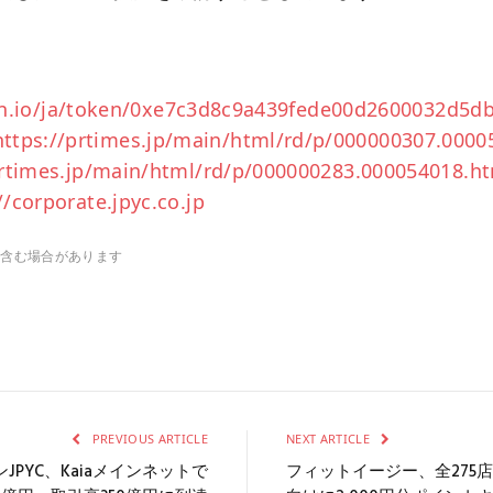
an.io/ja/token/0xe7c3d8c9a439fede00d2600032d5d
https://prtimes.jp/main/html/rd/p/000000307.0000
prtimes.jp/main/html/rd/p/000000283.000054018.h
//corporate.jpyc.co.jp
を含む場合があります
PREVIOUS ARTICLE
NEXT ARTICLE
PYC、Kaiaメインネットで
フィットイージー、全275店