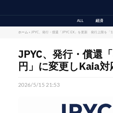
ALL
経済
ホーム
»
JPYC、発行・償還「JPYC EX」を更新 発行上限を「1
JPYC、発行・償還「
円」に変更しKaia対
2026/5/15 21:53