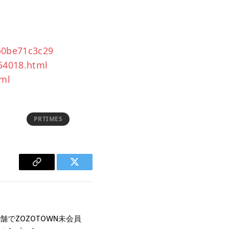
b0be71c3c29
54018.html
tml
PRTIMES
Copy
Twitter
Link
舗でZOZOTOWN未会員