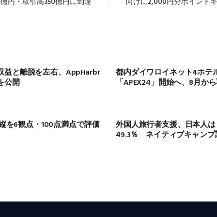
億円・取引高350億円に到達
向けに2,000円分ポイント
と離脱を左右、AppHarbr
都内ダイワロイネット4ホテ
を公開
「APEX24」開始へ、8月
操縦を6観点・100点満点で評価
外国人旅行者支援、日本人は
49.3％ ネイティブキャンプ