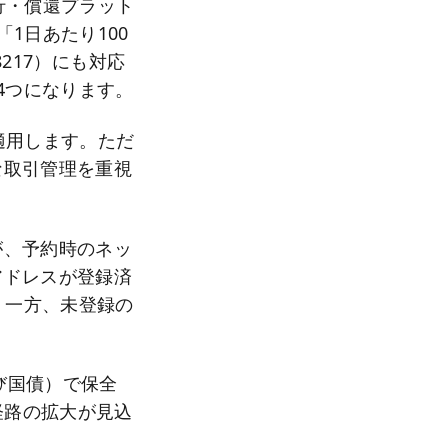
発行・償還プラット
1日あたり100
8217）にも対応
aの4つになります。
に適用します。ただ
な取引管理を重視
が、予約時のネッ
アドレスが登録済
。一方、未登録の
び国債）で保全
経路の拡大が見込