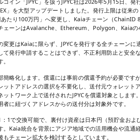
コイン「JPYC」を扱うJPYC社は2026年5月15日、
C EX」を大型アップデートしました。発行上限は従来の「
たり100万円」へ変更し、Kaiaチェーン（ChainID 
ーンはAvalanche、Ethereum、Polygon、Kai
変更はKaiaに限らず、JPYCを発行する全チェーン
して発行申請することはできず、不正利用防止と安全
す。
部簡略化します。償還には事前の償還予約が必要です
レットアドレスの選択を不要化し、送付元ウォレット
ネットワーク上で送付されたJPYCを償還対象とします
用者に紐づくアドレスからの送付分は対象外です。
円と1：1で交換可能で、裏付け資産は日本円（預貯金およ
す。Kaia統合を背景にアジア地域での活用機会や流通
後もチェーン拡大を検討するとしています。