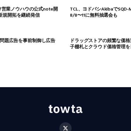
向け営業ノウハウの公式note開
TCL、ヨドバシAkibaでSQD-
新規開拓を継続発信
8/8〜11に無料抽選会も
rbrで問題広告を事前制御し広告
ドラッグストアの頻繁な価格変
子棚札とクラウド価格管理を
X