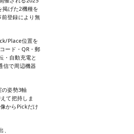
で開催される2025
を掲げた2機種を
事前登録により無
/Place位置を
コード・QR・郵
運転・自動充電と
線通信で周辺機器
実の姿勢3軸
を抑えて把持しま
からPickだけ
進出、