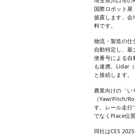
埼玉県川口市のKa
国際ロボット展（
披露します。会
料です。
物流・製造の仕分け
自動特定し、最
便番号による自
も連携。Lid
と接続します。
農業向けの「いち
（Yaw/Pit
す。レール走行で
でなくPlace
同社はCES 2025