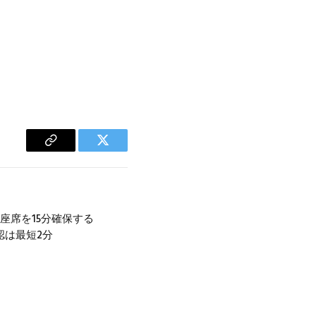
Copy
Twitter
Link
座席を15分確保する
認は最短2分