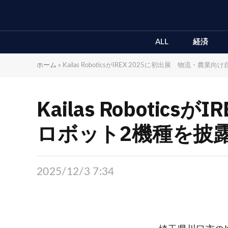
ALL
経済
ホーム
»
Kailas RoboticsがIREX 2025に初出展 物流・
Kailas Roboti
ロボット2機種を披
2025/12/3 7:34