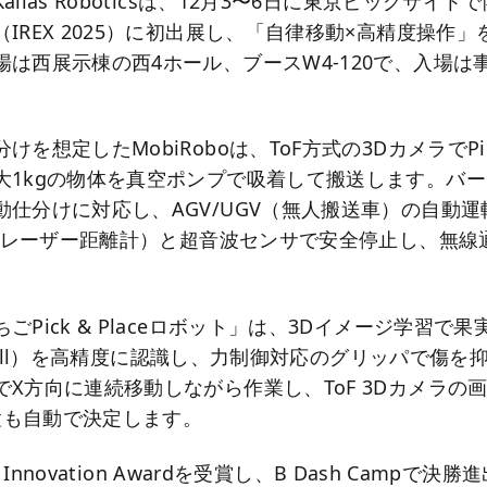
ilas Roboticsは、12月3〜6日に東京ビッグサイト
IREX 2025）に初出展し、「自律移動×高精度操作」
場は西展示棟の西4ホール、ブースW4-120で、入場は
を想定したMobiRoboは、ToF方式の3DカメラでPick
大1kgの物体を真空ポンプで吸着して搬送します。バー
動仕分けに対応し、AGV/UGV（無人搬送車）の自動
ar（レーザー距離計）と超音波センサで安全停止し、無
ごPick & Placeロボット」は、3Dイメージ学習で果
ch/Roll）を高精度に認識し、力制御対応のグリッパで傷
X方向に連続移動しながら作業し、ToF 3Dカメラの画像
位置も自動で決定します。
 Innovation Awardを受賞し、B Dash Campで決勝