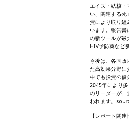
エイズ・結核・マ
い、関連する死亡
資により取り組
います。報告書
の新ツールが最
HIV予防薬な
今後は、各国政
た高効果分野に
中でも投資の優
2045年によ
のリーダーが、
われます。source
【レポート関連