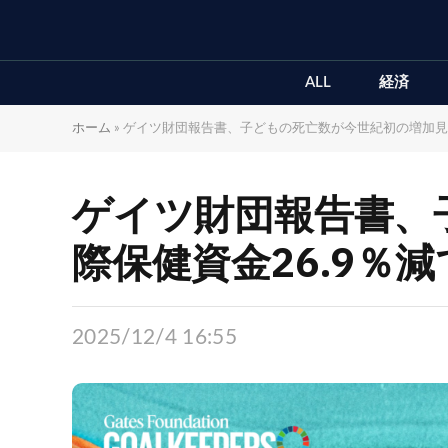
ALL
経済
ホーム
»
ゲイツ財団報告書、子どもの死亡数が今世紀初の増加見通し
ゲイツ財団報告書、
際保健資金26.9％減
2025/12/4 16:55