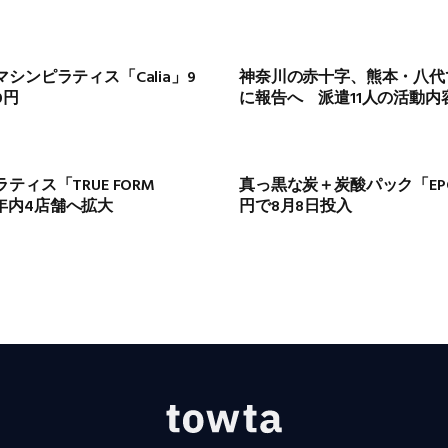
シンピラティス「Calia」9
神奈川の赤十字、熊本・八代
0円
に報告へ 派遣11人の活動内
ィス「TRUE FORM
真っ黒な炭＋炭酸パック「EPOL
26年内4店舗へ拡大
円で8月8日投入