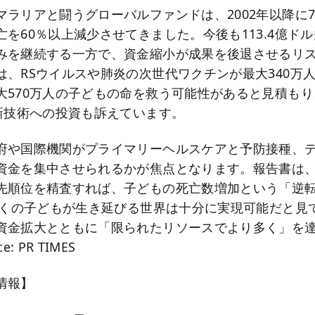
ラリアと闘うグローバルファンドは、2002年以降に7,
を60％以上減少させてきました。今後も113.4億ド
みを継続する一方で、資金縮小が成果を後退させるリ
は、RSウイルスや肺炎の次世代ワクチンが最大340万
大570万人の子どもの命を救う可能性があると見積も
ど新技術への投資も訴えています。
府や国際機関がプライマリーヘルスケアと予防接種、
資金を集中させられるかが焦点となります。報告書は
先順位を精査すれば、子どもの死亡数増加という「逆
り多くの子どもが生き延びる世界は十分に実現可能だと見
資金拡大とともに「限られたリソースでより多く」を
: PR TIMES
情報】