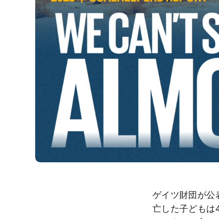
ゲイツ財団が公表し
亡した子どもは4