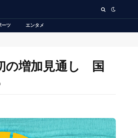
ポーツ
エンタメ
初の増加見通し 国
も