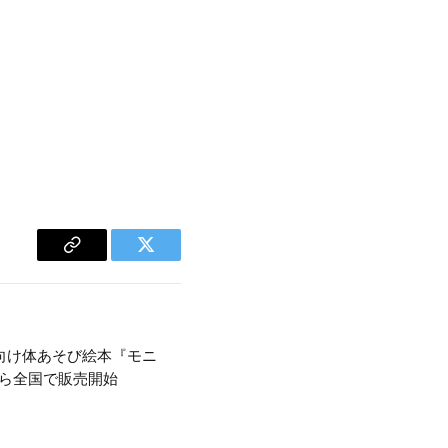
Copy
Twitter
Link
向け体あそび絵本『モニ
から全国で販売開始