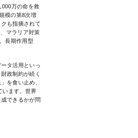
000万の命を救
ル規模の第8次増
スクも指摘されて
人、マラリア対策
り、長期作用型
データ活用といっ
、財政制約が続く
転」を食い止め、
ています。世界
達成できるかが問