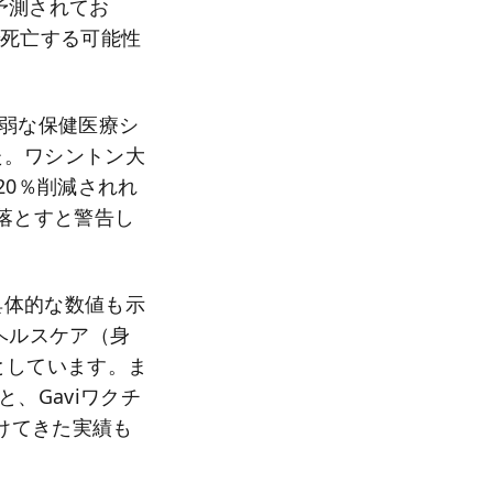
予測されてお
で死亡する可能性
脆弱な保健医療シ
た。ワシントン大
20％削減されれ
を落とすと警告し
具体的な数値も示
ヘルスケア（身
としています。ま
、Gaviワクチ
受けてきた実績も