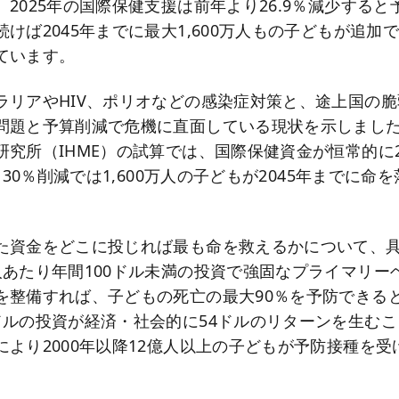
2025年の国際保健支援は前年より26.9％減少すると
けば2045年までに最大1,600万人もの子どもが追加
ています。
ラリアやHIV、ポリオなどの感染症対策と、途上国の
問題と予算削減で危機に直面している現状を示しまし
研究所（IHME）の試算では、国際保健資金が恒常的に
超、30％削減では1,600万人の子どもが2045年までに命
た資金をどこに投じれば最も命を救えるかについて、
人あたり年間100ドル未満の投資で強固なプライマリー
を整備すれば、子どもの死亡の最大90％を予防できる
ルの投資が経済・社会的に54ドルのリターンを生むこと
により2000年以降12億人以上の子どもが予防接種を
。