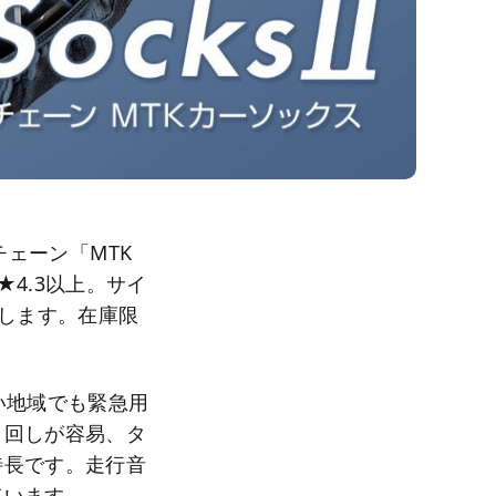
ヤチェーン「MTK
4.3以上。サイ
応します。在庫限
い地域でも緊急用
り回しが容易、タ
特長です。走行音
ています。