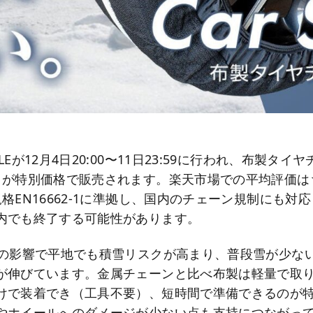
Eが12月4日20:00〜11日23:59に行われ、布製タイ
」が特別価格で販売されます。楽天市場での平均評価は★
格EN16662-1に準拠し、国内のチェーン規制にも対
内でも終了する可能性があります。
気の影響で平地でも積雪リスクが高まり、普段雪が少な
が伸びています。金属チェーンと比べ布製は軽量で取
けで装着でき（工具不要）、短時間で準備できるのが
やホイールへのダメージが少ない点も支持につながっ