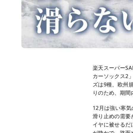
楽天スーパーSAL
カーソックス2
ズは9種、欧州規
りのため、期間
12月は強い寒
滑り止めの需要
イヤに被せるだ
が静かで、路面