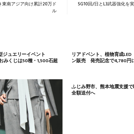
き東南アジア向け累計20万ド
SG10回/日とL3武器強化を
ル
型ジュエリーイベント
リアドベント、植物育成LED
おみくじは50種・1,500石超
ン販売 発売記念で4,780円
ふじみ野市、熊本地震支援で駅前
全額送付へ