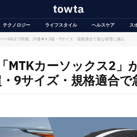
テクノロジー
ライフスタイル
ヘルスケア
ス
ーSALEで特価、評価★4.3超・9サイズ・規格適合で急な積雪に備え
MTKカーソックス2」が
超・9サイズ・規格適合