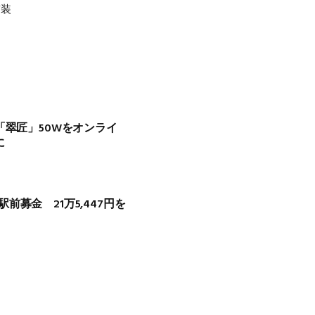
実装
「翠匠」50Wをオンライ
に
募金 21万5,447円を