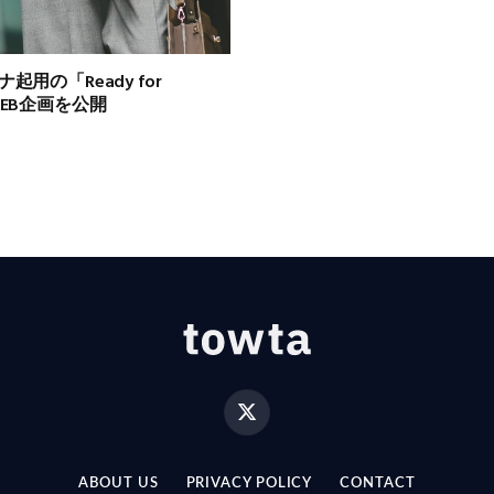
起用の「Ready for
WEB企画を公開
X
(Twitter)
ABOUT US
PRIVACY POLICY
CONTACT