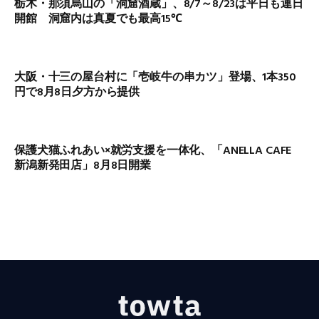
栃木・那須烏山の「洞窟酒蔵」、8/7～8/23は平日も連日
開館 洞窟内は真夏でも最高15℃
大阪・十三の屋台村に「壱岐牛の串カツ」登場、1本350
円で8月8日夕方から提供
保護犬猫ふれあい×就労支援を一体化、「ANELLA CAFE
新潟新発田店」8月8日開業