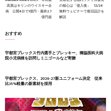
Makuake Award 2025、年間最
長期化する国内ランサム被害
高賞はキリンのウイスキー企
の核心は「侵入後」 12/24
画 公開4分で1億円・最終2.7
無料ウェビナーで復旧設計を
億円超
解説
おすすめ
宇都宮ブレックス竹内選手とブレッキー、獨協医科大病
院小児病棟を訪問しミニゴールなど寄贈
宇都宮ブレックス、2026-27新ユニフォーム決定 従来
比35%軽量の新素材を採用