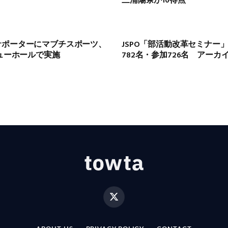
三浦陽奈が16得点
サポーターにマブチスポーツ、
JSPO「部活動改革セミナー
リューホールで実施
782名・参加726名 アーカ
X
(Twitter)