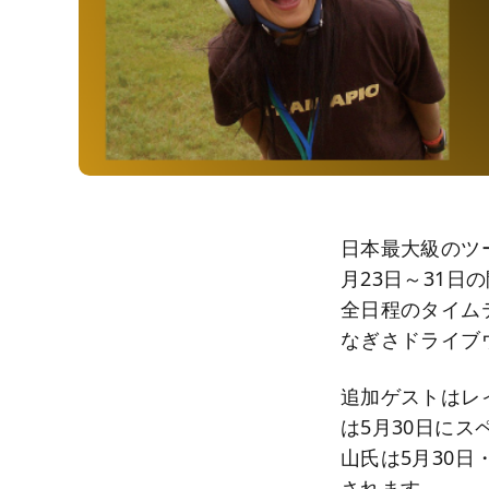
日本最大級のツー
月23日～31
全日程のタイム
なぎさドライブ
追加ゲストはレ
は5月30日にス
山氏は5月30
されます。