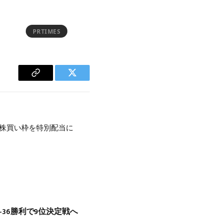
PRTIMES
Copy
Twitter
Link
の自社株買い枠を特別配当に
7-36勝利で9位決定戦へ