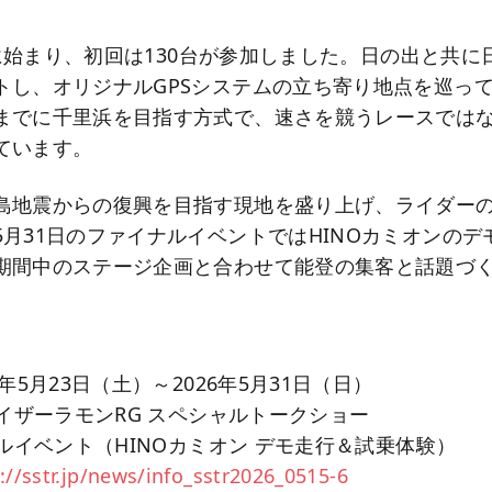
3年に始まり、初回は130台が参加しました。日の出と共
トし、オリジナルGPSシステムの立ち寄り地点を巡っ
までに千里浜を目指す方式で、速さを競うレースでは
ています。
島地震からの復興を目指す現地を盛り上げ、ライダー
5月31日のファイナルイベントではHINOカミオンのデ
期間中のステージ企画と合わせて能登の集客と話題づ
】
年5月23日（土）～2026年5月31日（日）
レイザーラモンRG スペシャルトークショー
ナルイベント（HINOカミオン デモ走行＆試乗体験）
://sstr.jp/news/info_sstr2026_0515-6