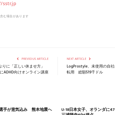
/sstr.jp
を含む場合があります
PREVIOUS ARTICLE
NEXT ARTICLE
しぶりに「正しい休ませ方」
LogProstyle、未使用
20日にADHD向けオンライン講座
転用 総額519千ドル
見、10選手が意気込み 熊本地震へ
U-18日本女子、オランダに4