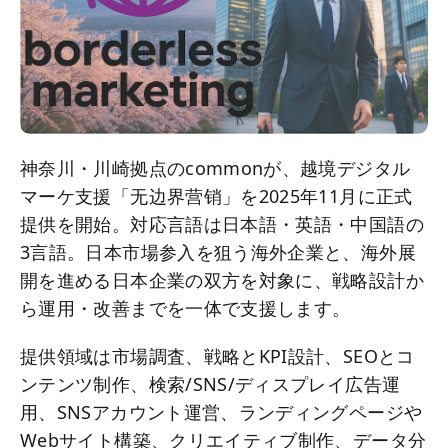
神奈川・川崎拠点のcommonが、越境デジタル
マーケ支援「无边界营销」を2025年11月に正式
提供を開始。対応言語は日本語・英語・中国語の
3言語。日本市場参入を狙う海外企業と、海外展
開を進める日本企業の双方を対象に、戦略設計か
ら運用・改善までを一体で支援します。
提供領域は市場調査、戦略とKPI設計、SEOとコ
ンテンツ制作、検索/SNS/ディスプレイ広告運
用、SNSアカウント運営、ランディングページや
Webサイト構築、クリエイティブ制作、データ分