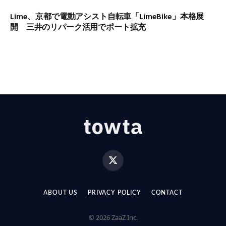
Lime、京都で電動アシスト自転車「LimeBike」本格展
開 三井のリパーク活用でポート拡充
X
(Twitter)
ABOUT US
PRIVACY POLICY
CONTACT
© 2026 ZaaZ Inc.